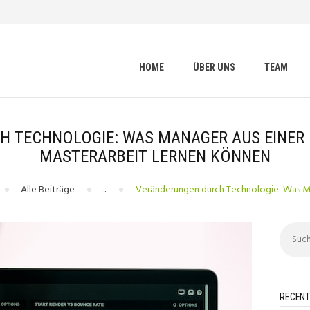
HOME
ÜBER UNS
vfl-rheinbach
Fußball Coaching Blog
TEAM
HOME
ÜBER UNS
TEAM
BLOG
KONTAKT
 TECHNOLOGIE: WAS MANAGER AUS EINER 
MASTERARBEIT LERNEN KÖNNEN
Alle Beiträge
...
Veränderungen durch Technologie: Was Ma
Suchen
nach:
RECENT