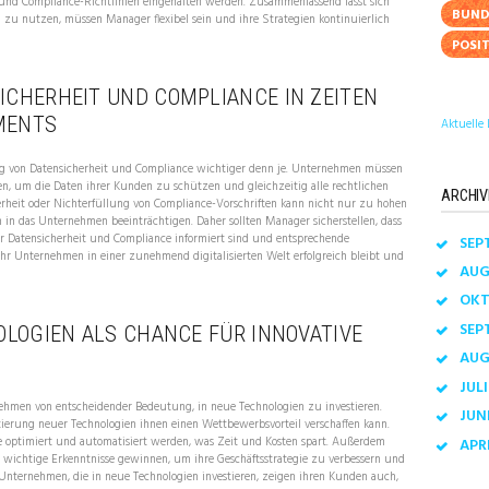
nd und Compliance-Richtlinien eingehalten werden. Zusammenfassend lässt sich
BUND
zu nutzen, müssen Manager flexibel sein und ihre Strategien kontinuierlich
POSI
ICHERHEIT UND COMPLIANCE IN ZEITEN
MENTS
Aktuelle 
ung von Datensicherheit und Compliance wichtiger denn je. Unternehmen müssen
en, um die Daten ihrer Kunden zu schützen und gleichzeitig alle rechtlichen
ARCHIV
erheit oder Nichterfüllung von Compliance-Vorschriften kann nicht nur zu hohen
 in das Unternehmen beeinträchtigen. Daher sollten Manager sicherstellen, dass
r Datensicherheit und Compliance informiert sind und entsprechende
SEP
 ihr Unternehmen in einer zunehmend digitalisierten Welt erfolgreich bleibt und
AU
OK
SEP
NOLOGIEN ALS CHANCE FÜR INNOVATIVE
AU
JUL
rnehmen von entscheidender Bedeutung, in neue Technologien zu investieren.
JUN
ierung neuer Technologien ihnen einen Wettbewerbsvorteil verschaffen kann.
 optimiert und automatisiert werden, was Zeit und Kosten spart. Außerdem
APR
wichtige Erkenntnisse gewinnen, um ihre Geschäftsstrategie zu verbessern und
Unternehmen, die in neue Technologien investieren, zeigen ihren Kunden auch,