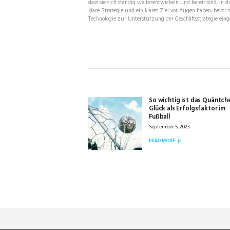
dass sie sich ständig weiterentwickeln und bereit sind, in d
klare Strategie und ein klares Ziel vor Augen haben, bevor s
Technologie zur Unterstützung der Geschäftsstrategie ein
BEITRAGSNAVIGATION
So wichtig ist das Quäntch
Previous
Glück als Erfolgsfaktor im
post:
Fußball
September 5, 2023
READ MORE