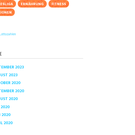
ESLIGA
ERNÄHRUNG
FITNESS
TIONEN
Lottozahlen
E
TEMBER
2023
GUST
2023
TOBER
2020
TEMBER
2020
GUST
2020
I
2020
I
2020
IL
2020