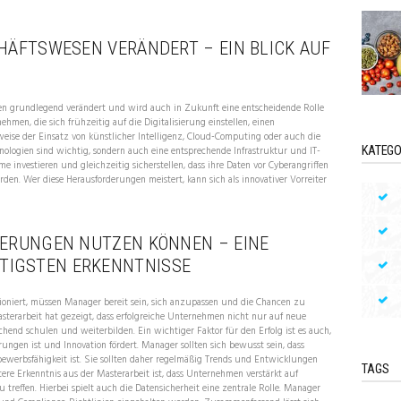
CHÄFTSWESEN VERÄNDERT – EIN BLICK AUF
ren grundlegend verändert und wird auch in Zukunft eine entscheidende Rolle
nehmen, die sich frühzeitig auf die Digitalisierung einstellen, einen
ise der Einsatz von künstlicher Intelligenz, Cloud-Computing oder auch die
KATEGO
logien sind wichtig, sondern auch eine entsprechende Infrastruktur und IT-
 investieren und gleichzeitig sicherstellen, dass ihre Daten vor Cyberangriffen
en. Wer diese Herausforderungen meistert, kann sich als innovativer Vorreiter
DERUNGEN NUTZEN KÖNNEN – EINE
TIGSTEN ERKENNTNISSE
utioniert, müssen Manager bereit sein, sich anzupassen und die Chancen zu
asterarbeit hat gezeigt, dass erfolgreiche Unternehmen nicht nur auf neue
chend schulen und weiterbilden. Ein wichtiger Faktor für den Erfolg ist es auch,
ungen ist und Innovation fördert. Manager sollten sich bewusst sein, dass
ewerbsfähigkeit ist. Sie sollten daher regelmäßig Trends und Entwicklungen
TAGS
ere Erkenntnis aus der Masterarbeit ist, dass Unternehmen verstärkt auf
 treffen. Hierbei spielt auch die Datensicherheit eine zentrale Rolle. Manager