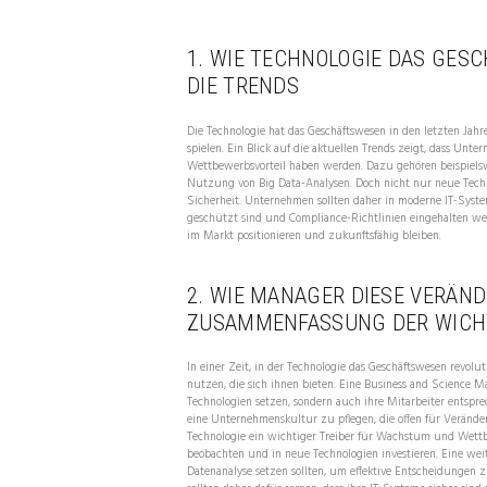
1. WIE TECHNOLOGIE DAS GES
DIE TRENDS
Die Technologie hat das Geschäftswesen in den letzten Jah
spielen. Ein Blick auf die aktuellen Trends zeigt, dass Unter
Wettbewerbsvorteil haben werden. Dazu gehören beispielswe
Nutzung von Big Data-Analysen. Doch nicht nur neue Techno
Sicherheit. Unternehmen sollten daher in moderne IT-Systeme
geschützt sind und Compliance-Richtlinien eingehalten werd
im Markt positionieren und zukunftsfähig bleiben.
2. WIE MANAGER DIESE VERÄN
ZUSAMMENFASSUNG DER WICH
In einer Zeit, in der Technologie das Geschäftswesen revol
nutzen, die sich ihnen bieten. Eine Business and Science M
Technologien setzen, sondern auch ihre Mitarbeiter entspre
eine Unternehmenskultur zu pflegen, die offen für Veränder
Technologie ein wichtiger Treiber für Wachstum und Wettb
beobachten und in neue Technologien investieren. Eine weit
Datenanalyse setzen sollten, um effektive Entscheidungen zu