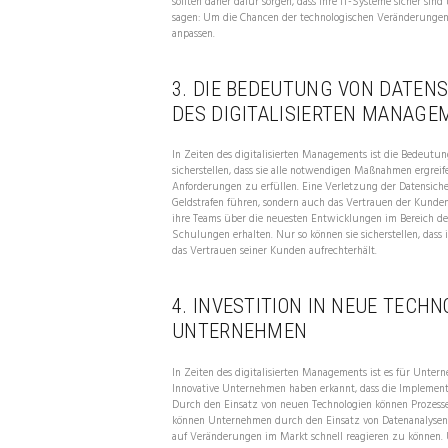
sollten daher dafür sorgen, dass ihre IT-Systeme sicher si
sagen: Um die Chancen der technologischen Veränderungen 
anpassen.
3. DIE BEDEUTUNG VON DATENS
DES DIGITALISIERTEN MANAGE
In Zeiten des digitalisierten Managements ist die Bedeut
sicherstellen, dass sie alle notwendigen Maßnahmen ergreif
Anforderungen zu erfüllen. Eine Verletzung der Datensich
Geldstrafen führen, sondern auch das Vertrauen der Kunden
ihre Teams über die neuesten Entwicklungen im Bereich de
Schulungen erhalten. Nur so können sie sicherstellen, dass
das Vertrauen seiner Kunden aufrechterhält.
4. INVESTITION IN NEUE TECH
UNTERNEHMEN
In Zeiten des digitalisierten Managements ist es für Unte
Innovative Unternehmen haben erkannt, dass die Implement
Durch den Einsatz von neuen Technologien können Prozesse
können Unternehmen durch den Einsatz von Datenanalysen 
auf Veränderungen im Markt schnell reagieren zu können. 