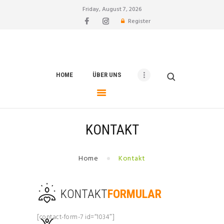
Friday, August 7, 2026
Register
vfl-rheinbach
Fußball Coaching Blog
HOME
HOME
ÜBER UNS
ÜBER UNS
TEAM
BLOG
KONTAKT
KONTAKT
Home
Kontakt
KONTAKT
FORMULAR
[contact-form-7 id=“1034″]