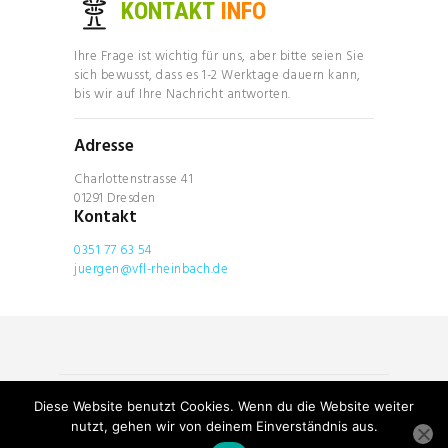
KONTAKT
INFO
Ihre Frage ist wichtig für uns, aber bitte seien Sie
sich bewusst, dass es 1-2 Werktage dauern kann,
bis wir auf Ihre Nachricht antworten.
Adresse
Charlottenstrasse 41
01291 Dresden
Kontakt
0351 77 63 54
juergen@vfl-rheinbach.de
Diese Website benutzt Cookies. Wenn du die Website weiter
Über uns
Team
Kontakt
nutzt, gehen wir von deinem Einverständnis aus.
Datenschutzerklärung
Impressum