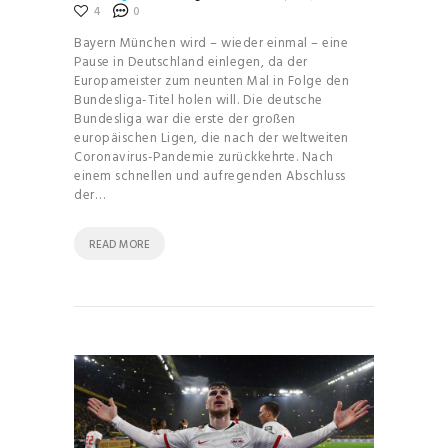
4
0
Bayern München wird – wieder einmal – eine
Pause in Deutschland einlegen, da der
Europameister zum neunten Mal in Folge den
Bundesliga-Titel holen will. Die deutsche
Bundesliga war die erste der großen
europäischen Ligen, die nach der weltweiten
Coronavirus-Pandemie zurückkehrte. Nach
einem schnellen und aufregenden Abschluss
der…
READ MORE