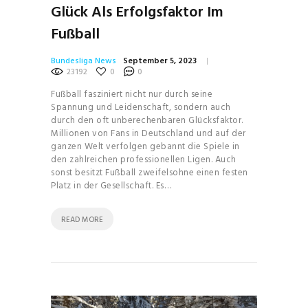
Glück Als Erfolgsfaktor Im
Fußball
Bundesliga News
September 5, 2023
23192
0
0
Fußball fasziniert nicht nur durch seine
Spannung und Leidenschaft, sondern auch
durch den oft unberechenbaren Glücksfaktor.
Millionen von Fans in Deutschland und auf der
ganzen Welt verfolgen gebannt die Spiele in
den zahlreichen professionellen Ligen. Auch
sonst besitzt Fußball zweifelsohne einen festen
Platz in der Gesellschaft. Es…
READ MORE