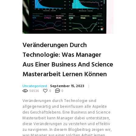
Veränderungen Durch
Technologie: Was Manager
Aus Einer Business And Science
Masterarbeit Lernen Können
Uncategorized
September 15, 2023
58536
0
0
Veränderungen durch Technologie sind
allgegenwärtig und beeinflussen alle Aspekte
des Geschäftslebens. Eine Business and Science
Masterarbeit kann Manager dabei unterstützen,
diese Veränderungen zu verstehen und effektiv
zu navigieren. In diesem Blogbeitrag zeigen wir,
was Manager aus einer solchen Arbeit lernen