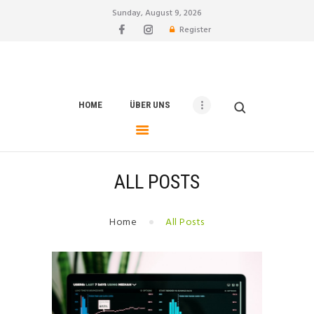
Sunday, August 9, 2026
Register
vfl-rheinbach
Fußball Coaching Blog
HOME
HOME
ÜBER UNS
ÜBER UNS
TEAM
BLOG
KONTAKT
ALL POSTS
Home
All Posts