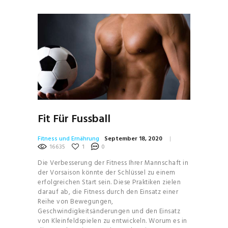
Fit Für Fussball
Fitness und Ernährung
September 18, 2020
16635
1
0
Die Verbesserung der Fitness Ihrer Mannschaft in
der Vorsaison könnte der Schlüssel zu einem
erfolgreichen Start sein. Diese Praktiken zielen
darauf ab, die Fitness durch den Einsatz einer
Reihe von Bewegungen,
Geschwindigkeitsänderungen und den Einsatz
von Kleinfeldspielen zu entwickeln. Worum es in