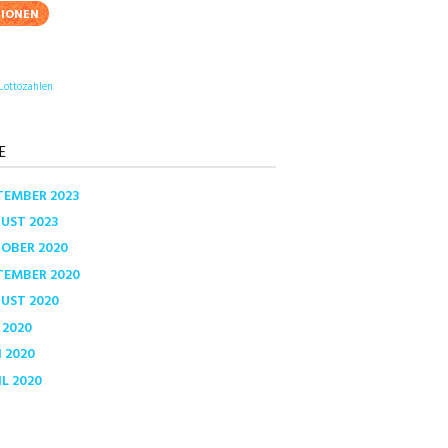
TIONEN
Lottozahlen
E
TEMBER
2023
GUST
2023
TOBER
2020
TEMBER
2020
GUST
2020
I
2020
I
2020
IL
2020