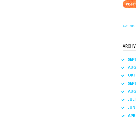
POSI
Aktuelle 
ARCHIV
SEP
AU
OK
SEP
AU
JUL
JUN
APR