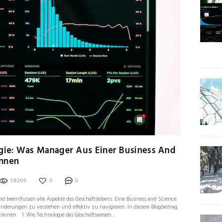
ie: Was Manager Aus Einer Business And
önnen
58200
0
0
 beeinflussen alle Aspekte des Geschäftslebens. Eine Business and Science
änderungen zu verstehen und effektiv zu navigieren. In diesem Blogbeitrag
 können. 1. Wie Technologie das Geschäftswesen…