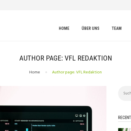
HOME
ÜBER UNS
vfl-rheinbach
Fußball Coaching Blog
TEAM
HOME
ÜBER UNS
TEAM
BLOG
KONTAKT
AUTHOR PAGE: VFL REDAKTION
Home
Author page: VFL Redaktion
Suchen
nach:
RECENT